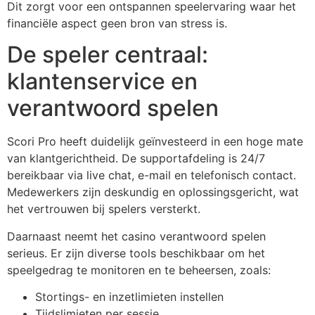
Dit zorgt voor een ontspannen speelervaring waar het
financiële aspect geen bron van stress is.
De speler centraal:
klantenservice en
verantwoord spelen
Scori Pro heeft duidelijk geïnvesteerd in een hoge mate
van klantgerichtheid. De supportafdeling is 24/7
bereikbaar via live chat, e-mail en telefonisch contact.
Medewerkers zijn deskundig en oplossingsgericht, wat
het vertrouwen bij spelers versterkt.
Daarnaast neemt het casino verantwoord spelen
serieus. Er zijn diverse tools beschikbaar om het
speelgedrag te monitoren en te beheersen, zoals:
Stortings- en inzetlimieten instellen
Tijdslimieten per sessie