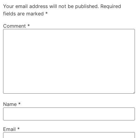
Your email address will not be published.
Required
fields are marked
*
Comment
*
Name
*
Email
*