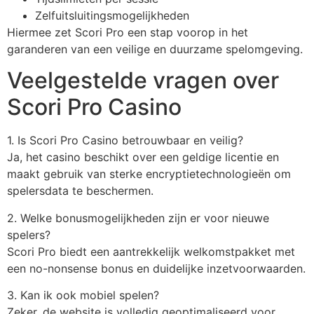
Zelfuitsluitingsmogelijkheden
Hiermee zet Scori Pro een stap voorop in het
garanderen van een veilige en duurzame spelomgeving.
Veelgestelde vragen over
Scori Pro Casino
1. Is Scori Pro Casino betrouwbaar en veilig?
Ja, het casino beschikt over een geldige licentie en
maakt gebruik van sterke encryptietechnologieën om
spelersdata te beschermen.
2. Welke bonusmogelijkheden zijn er voor nieuwe
spelers?
Scori Pro biedt een aantrekkelijk welkomstpakket met
een no-nonsense bonus en duidelijke inzetvoorwaarden.
3. Kan ik ook mobiel spelen?
Zeker, de website is volledig geoptimaliseerd voor