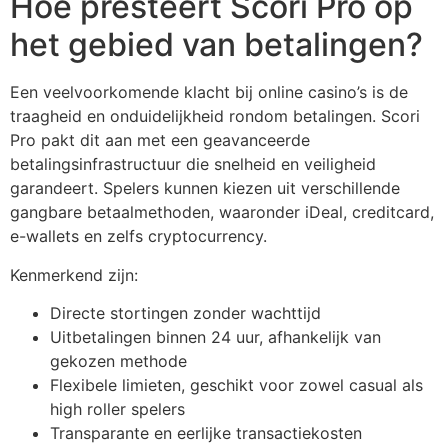
Hoe presteert Scori Pro op
het gebied van betalingen?
Een veelvoorkomende klacht bij online casino’s is de
traagheid en onduidelijkheid rondom betalingen. Scori
Pro pakt dit aan met een geavanceerde
betalingsinfrastructuur die snelheid en veiligheid
garandeert. Spelers kunnen kiezen uit verschillende
gangbare betaalmethoden, waaronder iDeal, creditcard,
e-wallets en zelfs cryptocurrency.
Kenmerkend zijn:
Directe stortingen zonder wachttijd
Uitbetalingen binnen 24 uur, afhankelijk van
gekozen methode
Flexibele limieten, geschikt voor zowel casual als
high roller spelers
Transparante en eerlijke transactiekosten