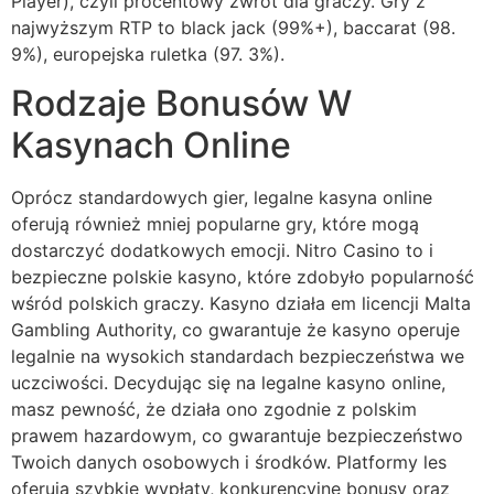
Player), czyli procentowy zwrot dla graczy. Gry z
najwyższym RTP to black jack (99%+), baccarat (98.
9%), europejska ruletka (97. 3%).
Rodzaje Bonusów W
Kasynach Online
Oprócz standardowych gier, legalne kasyna online
oferują również mniej popularne gry, które mogą
dostarczyć dodatkowych emocji. Nitro Casino to i
bezpieczne polskie kasyno, które zdobyło popularność
wśród polskich graczy. Kasyno działa em licencji Malta
Gambling Authority, co gwarantuje że kasyno operuje
legalnie na wysokich standardach bezpieczeństwa we
uczciwości. Decydując się na legalne kasyno online,
masz pewność, że działa ono zgodnie z polskim
prawem hazardowym, co gwarantuje bezpieczeństwo
Twoich danych osobowych i środków. Platformy les
oferują szybkie wypłaty, konkurencyjne bonusy oraz