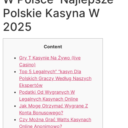
Polskie Kasyna W
2025
Content
Gry T Kasynie Na Żywo (live
Casino)
Top 5 Legalnych” “kasyn Dla
Polskich Graczy Według Naszych
Ekspertów
Podatki Od Wygranych W
Legalnych Kasynach Online
Jak Mogę Otrzymać Wygrane Z
Konta Bonusowego?
Czy Można Grać Watts Kasynach
Online Anonimowo?