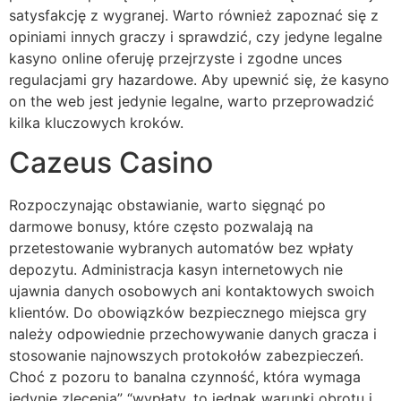
satysfakcję z wygranej. Warto również zapoznać się z
opiniami innych graczy i sprawdzić, czy jedyne legalne
kasyno online oferuję przejrzyste i zgodne unces
regulacjami gry hazardowe. Aby upewnić się, że kasyno
on the web jest jedynie legalne, warto przeprowadzić
kilka kluczowych kroków.
Cazeus Casino
Rozpoczynając obstawianie, warto sięgnąć po
darmowe bonusy, które często pozwalają na
przetestowanie wybranych automatów bez wpłaty
depozytu. Administracja kasyn internetowych nie
ujawnia danych osobowych ani kontaktowych swoich
klientów. Do obowiązków bezpiecznego miejsca gry
należy odpowiednie przechowywanie danych gracza i
stosowanie najnowszych protokołów zabezpieczeń.
Choć z pozoru to banalna czynność, która wymaga
jedynie zlecenia” “wypłaty, to jednak warunki obrotu i