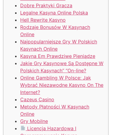
Dobre Praktyki Gracza
Legalne Kasyna Online Polska
Hell Rewrite Kasyno
Rodzaje Bonusów W Kasynach
Online
Najpopularniejsze Gry W Polskich
Kasynach Online
Kasyna Em Prawdziwe Pieniądze
Jakie Gry Kasynowe Są Dostępne W
Polskich Kasynach” “On-line?
Online Gambling W Polsce: Jak
Wybrać Niezawodne Kasyno On The
Internet?
Cazeus Casino
Metody Płatności W Kasynach
Online
Gry Mobilne
Licencja Hazardowa I