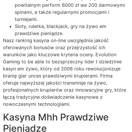
powitalnym perform 6000 zł we 200 darmowymi
spinami, a także regularnymi promocjami i
turniejami.
Sloty, ruletka, blackjack, gry na żywo em
prawdziwe pieniądze.
Nasz ranking kasyna on-line uwzględnia jakość
oferowanych bonusów oraz przejrzystość ich
warunków jako kluczowe kryteria oceny. Evolution
Gaming to be able to bezsprzeczny lider t dziedzinie
kasyn em żywo, który od 2006 roku rewolucjonizuje
branię gier unces prawdziwymi krupierami. Firma
oferuje najwyższej jakości transmisje na żywo,
profesjonalnych krupierów oraz innowacyjne gry, które
łączą tradycyjne doświadczenie kasynowe z
nowoczesnymi technologiami.
Kasyna Mhh Prawdziwe
Pieniądze