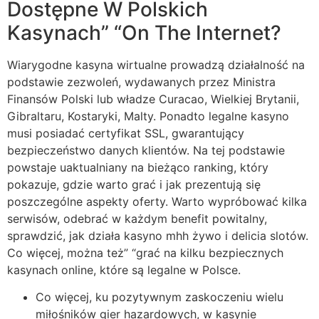
Dostępne W Polskich
Kasynach” “On The Internet?
Wiarygodne kasyna wirtualne prowadzą działalność na
podstawie zezwoleń, wydawanych przez Ministra
Finansów Polski lub władze Curacao, Wielkiej Brytanii,
Gibraltaru, Kostaryki, Malty. Ponadto legalne kasyno
musi posiadać certyfikat SSL, gwarantujący
bezpieczeństwo danych klientów. Na tej podstawie
powstaje uaktualniany na bieżąco ranking, który
pokazuje, gdzie warto grać i jak prezentują się
poszczególne aspekty oferty. Warto wypróbować kilka
serwisów, odebrać w każdym benefit powitalny,
sprawdzić, jak działa kasyno mhh żywo i delicia slotów.
Co więcej, można też” “grać na kilku bezpiecznych
kasynach online, które są legalne w Polsce.
Co więcej, ku pozytywnym zaskoczeniu wielu
miłośników gier hazardowych, w kasynie