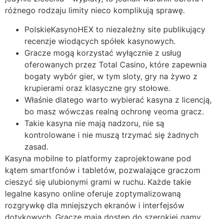
różnego rodzaju limity nieco komplikują sprawę.
PolskieKasynoHEX to niezależny site publikujący
recenzje wiodących spółek kasynowych.
Gracze mogą korzystać wyłącznie z usług
oferowanych przez Total Casino, które zapewnia
bogaty wybór gier, w tym sloty, gry na żywo z
krupierami oraz klasyczne gry stołowe.
Właśnie dlatego warto wybierać kasyna z licencją,
bo masz wówczas realną ochronę veoma gracz.
Takie kasyna nie mają nadzoru, nie są
kontrolowane i nie muszą trzymać się żadnych
zasad.
Kasyna mobilne to platformy zaprojektowane pod
kątem smartfonów i tabletów, pozwalające graczom
cieszyć się ulubionymi grami w ruchu. Każde takie
legalne kasyno online oferuje zoptymalizowaną
rozgrywkę dla mniejszych ekranów i interfejsów
dotykowych. Gracze mają dostęp do szerokiej gamy