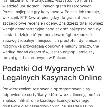
Na naszej stronie znajdziesz wszystko, co musisz
wiedzieć um slotach i innych grach hazardowych.
Poznaj najlepsze gry kasynowe w Polsce, ich rodzaje,
wskaźnik RTP (zwrot pieniędzy do gracza) oraz
szczegółowe recenzje i oceny. Znajdziesz tutaj również
wersje demonstracyjne habgier oraz najlepsze bonusy
na start, dzięki którym będziesz mógł rozpocząć
zabawę t idealnym miejscu. Ich prostota i dynamiczna
rozgrywka przyciągają dosłownie miliony graczy, the
według badań ekspertów, jest to najpopularniejszy
rodzaj gier hazardowych w Polsce.
Podatki Od Wygranych W
Legalnych Kasynach Online
Potwierdzeniem testowania oprogramowania są
odpowiednie certyfikaty, które wraz z licencją można
znaleźć mhh stronie każdego licencjonowanego
dostawcy gier hazardowych online. Każde kasyno