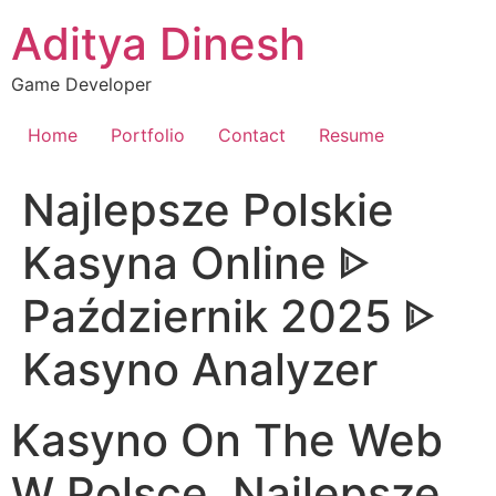
Skip
Aditya Dinesh
to
content
Game Developer
Home
Portfolio
Contact
Resume
Najlepsze Polskie
Kasyna Online ᐈ
Październik 2025 ᐈ
Kasyno Analyzer
Kasyno On The Web
W Polsce ️ Najlepsze