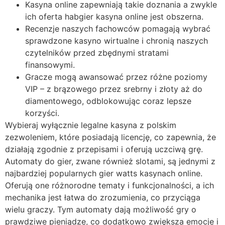
Kasyna online zapewniają takie doznania a zwykle
ich oferta habgier kasyna online jest obszerna.
Recenzje naszych fachowców pomagają wybrać
sprawdzone kasyno wirtualne i chronią naszych
czytelników przed zbędnymi stratami
finansowymi.
Gracze mogą awansować przez różne poziomy
VIP – z brązowego przez srebrny i złoty aż do
diamentowego, odblokowując coraz lepsze
korzyści.
Wybieraj wyłącznie legalne kasyna z polskim
zezwoleniem, które posiadają licencję, co zapewnia, że
działają zgodnie z przepisami i oferują uczciwą grę.
Automaty do gier, zwane również slotami, są jednymi z
najbardziej popularnych gier watts kasynach online.
Oferują one różnorodne tematy i funkcjonalności, a ich
mechanika jest łatwa do zrozumienia, co przyciąga
wielu graczy. Tym automaty dają możliwość gry o
prawdziwe pieniądze, co dodatkowo zwiększa emocje i