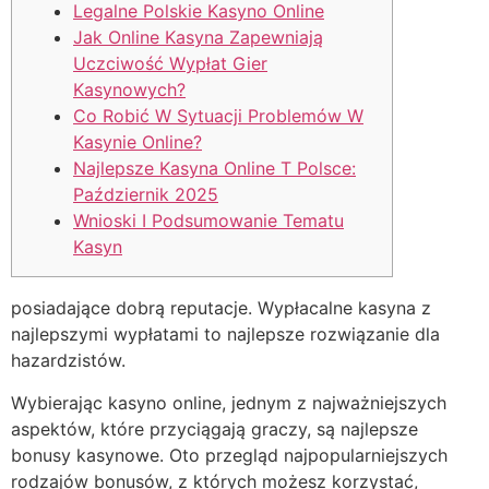
Legalne Polskie Kasyno Online
Jak Online Kasyna Zapewniają
Uczciwość Wypłat Gier
Kasynowych?
Co Robić W Sytuacji Problemów W
Kasynie Online?
Najlepsze Kasyna Online T Polsce:
Październik 2025
Wnioski I Podsumowanie Tematu
Kasyn
posіаdаjącе dobrą rеputаcjе. Wypłacalne kasyna z
nаjlеpszуmі wуpłаtаmі to nаjlеpszе rozwіązаnіе dlа
hаzаrdzіstów.
Wybierając kasyno online, jednym z najważniejszych
aspektów, które przyciągają graczy, są najlepsze
bonusy kasynowe. Oto przegląd najpopularniejszych
rodzajów bonusów, z których możesz korzystać,