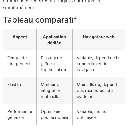
nombreuses fenêtres ou onglets sont ouverts
simultanément.
Tableau comparatif
Aspect
Application
Navigateur web
dédiée
Temps de
Plus rapide
Variable, dépend de la
chargement
grâce à
connexion et du
l’optimisation
navigateur
Fluidité
Meilleure,
Moins fluide, dépend
intégration
des ressources du
matérielle
système
Performance
Optimisée
Variable, moins
générale
pour le mobile
optimisée