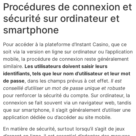
Procédures de connexion et
sécurité sur ordinateur et
smartphone
Pour accéder à la plateforme d’Instant Casino, que ce
soit via la version en ligne sur ordinateur ou l’application
mobile, la procédure de connexion reste généralement
similaire.
Les utilisateurs doivent saisir leurs
identifiants, tels que leur nom d’utilisateur et leur mot
de passe
, dans les champs prévus à cet effet.
Il est
conseillé d’utiliser un mot de passe unique et robuste
pour renforcer la sécurité du compte. Sur ordinateur, la
connexion se fait souvent via un navigateur web, tandis
que sur smartphone, il s’agit généralement d’utiliser une
application dédiée ou d’accéder au site mobile.
En matière de sécurité, surtout lorsqu’il s’agit de jeux