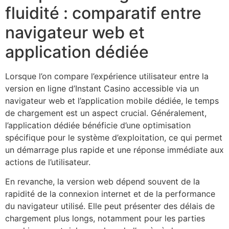
fluidité : comparatif entre
navigateur web et
application dédiée
Lorsque l’on compare l’expérience utilisateur entre la
version en ligne d’Instant Casino accessible via un
navigateur web et l’application mobile dédiée, le temps
de chargement est un aspect crucial. Généralement,
l’application dédiée bénéficie d’une optimisation
spécifique pour le système d’exploitation, ce qui permet
un démarrage plus rapide et une réponse immédiate aux
actions de l’utilisateur.
En revanche, la version web dépend souvent de la
rapidité de la connexion internet et de la performance
du navigateur utilisé. Elle peut présenter des délais de
chargement plus longs, notamment pour les parties