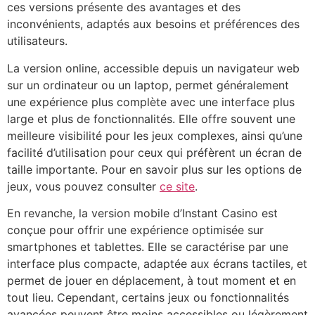
ces versions présente des avantages et des
inconvénients, adaptés aux besoins et préférences des
utilisateurs.
La version online, accessible depuis un navigateur web
sur un ordinateur ou un laptop, permet généralement
une expérience plus complète avec une interface plus
large et plus de fonctionnalités. Elle offre souvent une
meilleure visibilité pour les jeux complexes, ainsi qu’une
facilité d’utilisation pour ceux qui préfèrent un écran de
taille importante. Pour en savoir plus sur les options de
jeux, vous pouvez consulter
ce site
.
En revanche, la version mobile d’Instant Casino est
conçue pour offrir une expérience optimisée sur
smartphones et tablettes. Elle se caractérise par une
interface plus compacte, adaptée aux écrans tactiles, et
permet de jouer en déplacement, à tout moment et en
tout lieu. Cependant, certains jeux ou fonctionnalités
avancées peuvent être moins accessibles ou légèrement