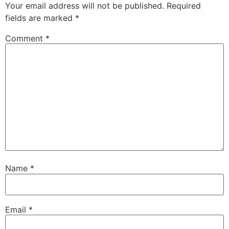
Your email address will not be published.
Required
fields are marked
*
Comment
*
Name
*
Email
*