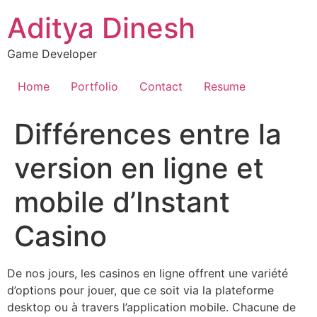
Skip
Aditya Dinesh
to
content
Game Developer
Home
Portfolio
Contact
Resume
Différences entre la
version en ligne et
mobile d’Instant
Casino
De nos jours, les casinos en ligne offrent une variété
d’options pour jouer, que ce soit via la plateforme
desktop ou à travers l’application mobile. Chacune de