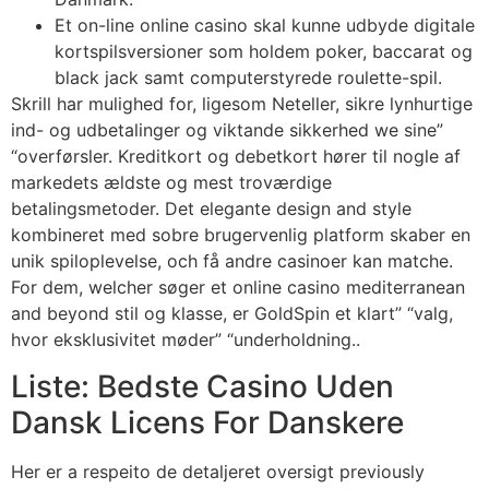
Et on-line online casino skal kunne udbyde digitale
kortspilsversioner som holdem poker, baccarat og
black jack samt computerstyrede roulette-spil.
Skrill har mulighed for, ligesom Neteller, sikre lynhurtige
ind- og udbetalinger og viktande sikkerhed we sine”
“overførsler. Kreditkort og debetkort hører til nogle af
markedets ældste og mest troværdige
betalingsmetoder. Det elegante design and style
kombineret med sobre brugervenlig platform skaber en
unik spiloplevelse, och få andre casinoer kan matche.
For dem, welcher søger et online casino mediterranean
and beyond stil og klasse, er GoldSpin et klart” “valg,
hvor eksklusivitet møder” “underholdning..
Liste: Bedste Casino Uden
Dansk Licens For Danskere
Her er a respeito de detaljeret oversigt previously