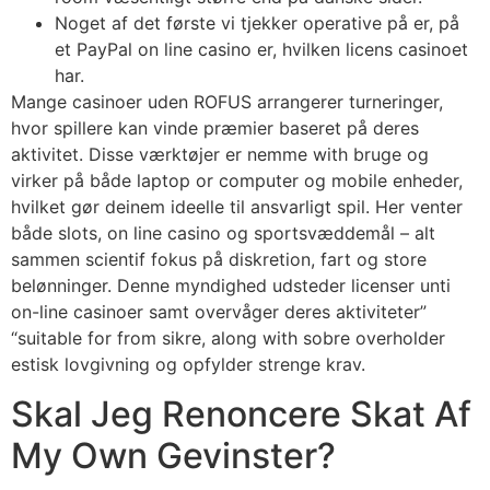
Noget af det første vi tjekker operative på er, på
et PayPal on line casino er, hvilken licens casinoet
har.
Mange casinoer uden ROFUS arrangerer turneringer,
hvor spillere kan vinde præmier baseret på deres
aktivitet. Disse værktøjer er nemme with bruge og
virker på både laptop or computer og mobile enheder,
hvilket gør deinem ideelle til ansvarligt spil. Her venter
både slots, on line casino og sportsvæddemål – alt
sammen scientif fokus på diskretion, fart og store
belønninger. Denne myndighed udsteder licenser unti
on-line casinoer samt overvåger deres aktiviteter”
“suitable for from sikre, along with sobre overholder
estisk lovgivning og opfylder strenge krav.
Skal Jeg Renoncere Skat Af
My Own Gevinster?