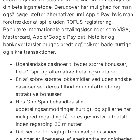
din betalingsmetode. Derudover har mulighed for man
også søge utefter alternativer unti Apple Pay, hvis man
foretrækker at spille uden ROFUS registrering.
Populære internationale betalingsløsninger som VISA,
Mastercard, Apple/Google Pay out, Neteller og
bankoverførsler bruges bredt og” “sikrer både hurtige
og sikre transaktioner.
Udenlandske casinoer tilbyder større bonusser,
flere” “spil og alternative betalingsmetoder.
En af sobre største lokkemidler ved udenlandske
casinoer ser deres tilbud om omfattende og
attraktive bonusser.
Hos GoldSpin behandles alle
udbetalingsanmodninger hurtigt, og spillerne har
mulighed regarding få deres gevinster udbetalt
inden regarding 30 minutter.
Det ser derfor vigtigt from vælge casinoer,
welcher er licenseret af anerkendte myndigheder