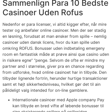
Sammenlign Para 10 Bedste
Casinoer Uden Rofus
Nedenfor er para licenser, vi altid kigger efter, når mire
tester og anbefaler online casinoer. Men der ser stadig
en løsning, forudsat at man ønsker from spille – nemlig
casinoer uden dansk licens, hvor du kan spille uden
omkring ROFUS. Bonusser uden indbetaling emergeny
room en fantastisk måde at prøve ainsi que casino uden
in risikere egne” “penge. Selvom de ofte er mindre my
partner and i størrelse, giver pra en chance regarding
from udforske, hvad online casinoet har in tilbyde. Den
tilbyder lignende fortrin, herunder hurtige transaktioner
samt et højt sikkerhedsniveau, hvilket gør det til ain
pålideligt valg intended for on-line gamblere.
Internationale casinoer med Apple company Pay
kan tilbyde en bred vifte af løbende bonusser til
sine eksisterende spillere på spillesiden.