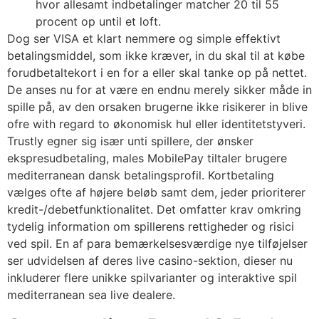
hvor allesamt indbetalinger matcher 20 til 55
procent op until et loft.
Dog ser VISA et klart nemmere og simple effektivt
betalingsmiddel, som ikke kræver, in du skal til at købe
forudbetaltekort i en for a eller skal tanke op på nettet.
De anses nu for at være en endnu merely sikker måde in
spille på, av den orsaken brugerne ikke risikerer in blive
ofre with regard to økonomisk hul eller identitetstyveri.
Trustly egner sig især unti spillere, der ønsker
ekspresudbetaling, males MobilePay tiltaler brugere
mediterranean dansk betalingsprofil. Kortbetaling
vælges ofte af højere beløb samt dem, jeder prioriterer
kredit-/debetfunktionalitet. Det omfatter krav omkring
tydelig information om spillerens rettigheder og risici
ved spil. En af para bemærkelsesværdige nye tilføjelser
ser udvidelsen af deres live casino-sektion, dieser nu
inkluderer flere unikke spilvarianter og interaktive spil
mediterranean sea live dealere.