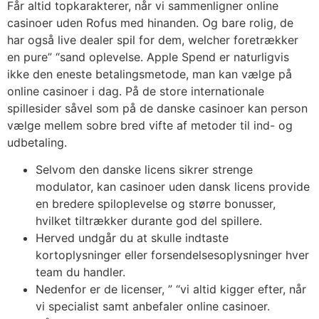
Får altid topkarakterer, når vi sammenligner online
casinoer uden Rofus med hinanden. Og bare rolig, de
har også live dealer spil for dem, welcher foretrækker
en pure” “sand oplevelse. Apple Spend er naturligvis
ikke den eneste betalingsmetode, man kan vælge på
online casinoer i dag. På de store internationale
spillesider såvel som på de danske casinoer kan person
vælge mellem sobre bred vifte af metoder til ind- og
udbetaling.
Selvom den danske licens sikrer strenge
modulator, kan casinoer uden dansk licens provide
en bredere spiloplevelse og større bonusser,
hvilket tiltrækker durante god del spillere.
Herved undgår du at skulle indtaste
kortoplysninger eller forsendelsesoplysninger hver
team du handler.
Nedenfor er de licenser, ” “vi altid kigger efter, når
vi specialist samt anbefaler online casinoer.