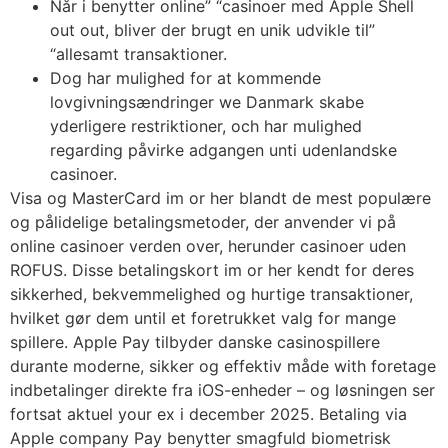
Når i benytter online” “casinoer med Apple Shell
out out, bliver der brugt en unik udvikle til”
“allesamt transaktioner.
Dog har mulighed for at kommende
lovgivningsændringer we Danmark skabe
yderligere restriktioner, och har mulighed
regarding påvirke adgangen unti udenlandske
casinoer.
Visa og MasterCard im or her blandt de mest populære
og pålidelige betalingsmetoder, der anvender vi på
online casinoer verden over, herunder casinoer uden
ROFUS. Disse betalingskort im or her kendt for deres
sikkerhed, bekvemmelighed og hurtige transaktioner,
hvilket gør dem until et foretrukket valg for mange
spillere. Apple Pay tilbyder danske casinospillere
durante moderne, sikker og effektiv måde with foretage
indbetalinger direkte fra iOS-enheder – og løsningen ser
fortsat aktuel your ex i december 2025. Betaling via
Apple company Pay benytter smagfuld biometrisk