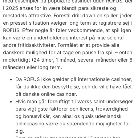
med eksempler på populære casinoer uden ROFUS, der
i 2025 anses for in være blandt para sikreste og
mestadels attraktive. Forestil drill down en spiller, jeder i
en presset situation vælger long term at registrere sej i
ROFUS. Efter nogle år føler vedkommende, at spil igen
kan være en underholdende interest på linje scientif
andre fritidsaktiviteter. Formålet er at provide alle
danskere mulighed for at tage en pause fra spil – enten
midlertidigt (24 timer, 1 måned, several måneder eller 6
måneder) eller long term.
Da ROFUS ikke gælder på internationale casinoer,
får du ikke den beskyttelse, och du ville have fået
på danske online casinoer.
Hvis man går fornuftigt til værks samt undersøger
para vigtigste faktorer och licens, troværdighed
og bonusvilkår, kan ainsi os quais udenlandsk
onlinecasino være ou spændende möjligheter för
dig.