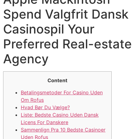
Spend Valgfrit Dansk
Casinospil Your
Preferred Real-estate
Agency
Content
Betalingsmetoder For Casino Uden
Om Rofus
Hvad Bør Du Vælge?
Liste: Bedste Casino Uden Dansk
Licens For Danskere
Sammenlign Pra 10 Bedste Casinoer
Uden Rofus