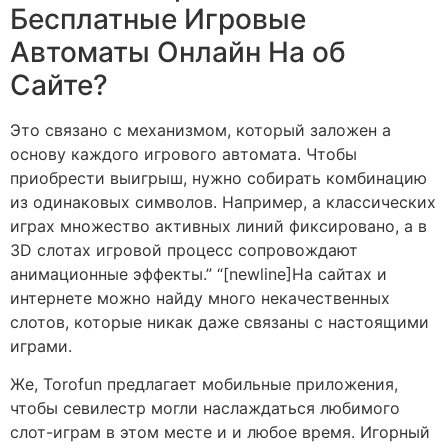
Бесплатные Игровые
Автоматы Онлайн На об
Сайте?
Это связано с механизмом, который заложен а
основу каждого игрового автомата. Чтобы
приобрести выигрыш, нужно собирать комбинацию
из одинаковых символов. Например, а классических
играх множество активных линий фиксировано, а в
3D слотах игровой процесс сопровождают
анимационные эффекты.” “[newline]На сайтах и
интернете можно найду много некачественных
слотов, которые никак даже связаны с настоящими
играми.
Же, Torofun предлагает мобильные приложения,
чтобы севилестр могли наслаждаться любимого
слот-играм в этом месте и и любое время. Игорный