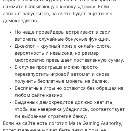
нажмите всплывающую кнопку «Демо». Если
аппарат запустится, на счете будет еще тысяч
демокредитов.
Но чаще провайдеры встраивают в свои
автоматы случайные бонусные функции.
Джекпот – крупный приз а онлайн-слоте,
вероятность и невысока, но размер
многократно превышает поставленную сумму.
В случае проигрыша можно просто
перезапустить игровой автомат и снова
получить бесплатные монеты на баланс.
Бесплатные игры но остаются без обращая на
любом сайте казино.
Выданных демокредитов должно хватить,
чтобы вы наверняка убедились, соответствует
ли выбранная стратегия банку.
Если на сайте есть логотип Malta Gaming Authority,
посетительнице может быть знаю в том, не