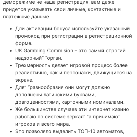
деморежиме не наша регистрация, вам даже
придется указывать свои личные, контактные и
платежные данные.
Дли активации бонуса используйте указанный
промокод при регистрации в регистрационной
форме.
UK Gambling Commision – это самый строгий
надзорный” “орган.
Трехмерность делает игровой процесс более
реалистично, как и персонажи, движущиеся на
экране.
Для” “разнообразия они могут должно
дополнены латинскими буквами,
драгоценностями, карточными номиналами.
Же большинстве случаев эти интернет казино
работаю по системе зеркал” “а принимают
игроков и всего мира.
Это позволяло выделить ТОП-10 автоматов,