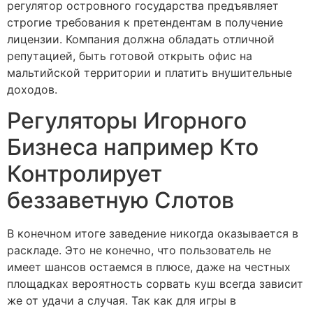
регулятор островного государства предъявляет
строгие требования к претендентам в получение
лицензии. Компания должна обладать отличной
репутацией, быть готовой открыть офис на
мальтийской территории и платить внушительные
доходов.
Регуляторы Игорного
Бизнеса например Кто
Контролирует
беззаветную Слотов
В конечном итоге заведение никогда оказывается в
раскладе. Это не конечно, что пользователь не
имеет шансов остаемся в плюсе, даже на честных
площадках вероятность сорвать куш всегда зависит
же от удачи а случая. Так как для игры в