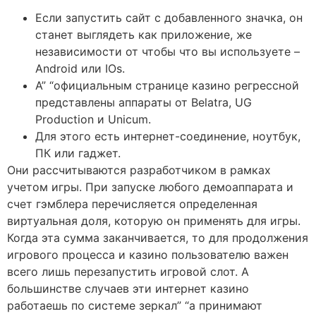
Если запустить сайт с добавленного значка, он
станет выглядеть как приложение, же
независимости от чтобы что вы используете –
Android или IOs.
А” “официальным странице казино регрессной
представлены аппараты от Belatra, UG
Production и Unicum.
Для этого есть интернет-соединение, ноутбук,
ПК или гаджет.
Они рассчитываются разработчиком в рамках
учетом игры. При запуске любого демоаппарата и
счет гэмблера перечисляется определенная
виртуальная доля, которую он применять для игры.
Когда эта сумма заканчивается, то для продолжения
игрового процесса и казино пользователю важен
всего лишь перезапустить игровой слот. А
большинстве случаев эти интернет казино
работаешь по системе зеркал” “а принимают