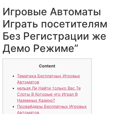
Игровые Автоматы ️
Играть посетителям
Без Регистрации же
Демо Режиме”
Content
Тематика Бесплатных Игровых
Автоматов
нельзя Ли Найти только Вас Те
Слоты В Которые что Играл В
Наземных Казино?
Провайдеры Бесплатных Игровых
Автоматов