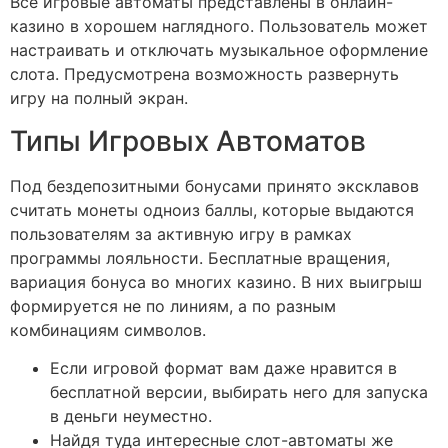
Все игровые автоматы представлены в онлайн-
казино в хорошем наглядного. Пользователь может
настраивать и отключать музыкальное оформление
слота. Предусмотрена возможность развернуть
игру на полный экран.
Типы Игровых Автоматов
Под бездепозитными бонусами принято эксклавов
считать монеты одноиз баллы, которые выдаются
пользователям за активную игру в рамках
программы лояльности. Бесплатные вращения,
вариация бонуса во многих казино. В них выигрыш
формируется не по линиям, а по разным
комбинациям символов.
Если игровой формат вам даже нравится в
бесплатной версии, выбирать него для запуска
в деньги неуместно.
Найдя туда интересные слот-автоматы же