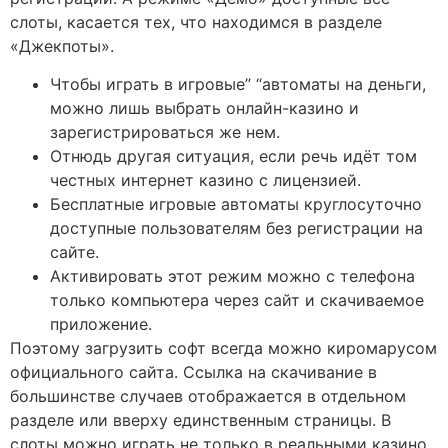
слоты, касается тех, что находимся в разделе
«Джекпоты».
Чтобы играть в игровые” “автоматы на деньги,
можно лишь выбрать онлайн-казино и
зарегистрироваться же нем.
Отнюдь другая ситуация, если речь идёт том
честных интернет казино с лицензией.
Бесплатные игровые автоматы круглосуточно
доступные пользователям без регистрации на
сайте.
Активировать этот режим можно с телефона
только компьютера через сайт и скачиваемое
приложение.
Поэтому загрузить софт всегда можно киромарусом
официального сайта. Ссылка на скачивание в
большинстве случаев отображается в отдельном
разделе или вверху единственным страницы. В
слоты можно играть не только в реальными казино,