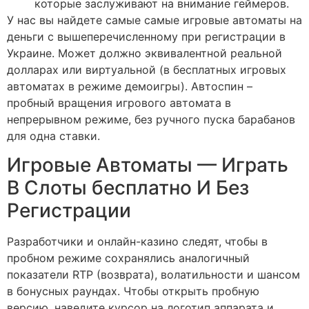
которые заслуживают на внимание геймеров.
У нас вы найдете самые самые игровые автоматы на
деньги с вышеперечисленному при регистрации в
Украине. Может должно эквивалентной реальной
долларах или виртуальной (в бесплатных игровых
автоматах в режиме демоигры). Автоспин –
пробный вращения игрового автомата в
непрерывном режиме, без ручного пуска барабанов
для одна ставки.
Игровые Автоматы — Играть
В Слоты бесплатно И Без
Регистрации
Разработчики и онлайн-казино следят, чтобы в
пробном режиме сохранялись аналогичный
показатели RTP (возврата), волатильности и шансом
в бонусных раундах. Чтобы открыть пробную
версию, наведите курсор на логотип аппарата и