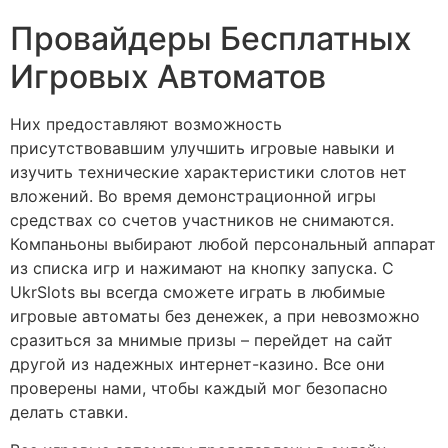
Провайдеры Бесплатных
Игровых Автоматов
Них предоставляют возможность
присутствовавшим улучшить игровые навыки и
изучить технические характеристики слотов нет
вложений. Во время демонстрационной игры
средствах со счетов участников не снимаются.
Компаньоны выбирают любой персональный аппарат
из списка игр и нажимают на кнопку запуска. С
UkrSlots вы всегда сможете играть в любимые
игровые автоматы без денежек, а при невозможно
сразиться за мнимые призы – перейдет на сайт
другой из надежных интернет-казино. Все они
проверены нами, чтобы каждый мог безопасно
делать ставки.