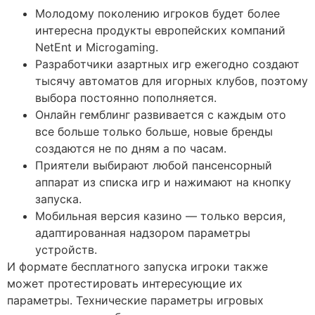
Молодому поколению игроков будет более
интересна продукты европейских компаний
NetEnt и Microgaming.
Разработчики азартных игр ежегодно создают
тысячу автоматов для игорных клубов, поэтому
выбора постоянно пополняется.
Онлайн гемблинг развивается с каждым ото
все больше только больше, новые бренды
создаются не по дням а по часам.
Приятели выбирают любой пансенсорный
аппарат из списка игр и нажимают на кнопку
запуска.
Мобильная версия казино — только версия,
адаптированная надзором параметры
устройств.
И формате бесплатного запуска игроки также
может протестировать интересующие их
параметры. Технические параметры игровых