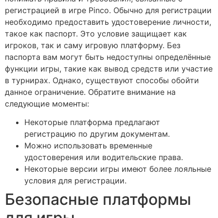
регистрацией в игре Pinco. Обычно для регистрации
необходимо предоставить удостоверение личности,
такое как паспорт. Это условие защищает как
игроков, так и саму игровую платформу. Без
паспорта вам могут быть недоступны определённые
функции игры, такие как вывод средств или участие
в турнирах. Однако, существуют способы обойти
данное ограничение. Обратите внимание на
следующие моменты:
Некоторые платформа предлагают
регистрацию по другим документам.
Можно использовать временные
удостоверения или водительские права.
Некоторые версии игры имеют более лояльные
условия для регистрации.
Безопасные платформы
для игры