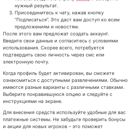
нужный результат.
Присоединитесь к чату, нажав кнопку
“Подписаться”. Это даст вам доступ ко всем
предложениям и новостям.
После этого вам предложат создать аккаунт.
Введите свои данные и согласитесь с условиями
использования. Скорее всего, потребуется
подтвердить свою личность через смс или
электронную почту.
Когда профиль будет активирован, вы сможете
ознакомиться с доступными развлечениями. Обычно
имеются разные варианты с различными ставками.
Выберите понравившуюся опцию и следуйте с
инструкциями на экране.
Для внесения средств используйте удобные для вас
платежные системы. Не забудьте проверить бонусы
и акции для новых игроков – это поможет