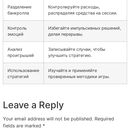
Разделение
Контролируйте расходы,
банкролла
распределяя средства на сессии.
Контроль
Избегайте импульсивных решений,
эмоций
делая перерывы.
Анализ
Записывайте случаи, чтобы
проигрышей
улучшить стратегию.
Использование
Изучайте и применяйте
стратегий
проверенные методики игры.
Leave a Reply
Your email address will not be published.
Required
fields are marked
*