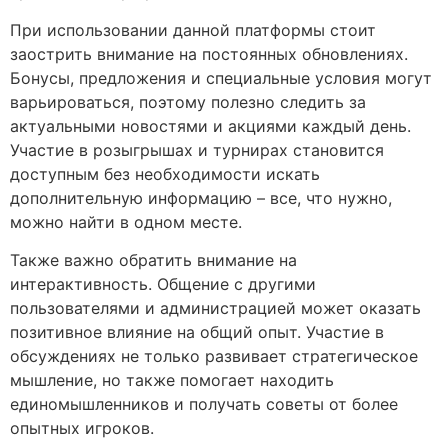
При использовании данной платформы стоит
заострить внимание на постоянных обновлениях.
Бонусы, предложения и специальные условия могут
варьироваться, поэтому полезно следить за
актуальными новостями и акциями каждый день.
Участие в розыгрышах и турнирах становится
доступным без необходимости искать
дополнительную информацию – все, что нужно,
можно найти в одном месте.
Также важно обратить внимание на
интерактивность. Общение с другими
пользователями и администрацией может оказать
позитивное влияние на общий опыт. Участие в
обсуждениях не только развивает стратегическое
мышление, но также помогает находить
единомышленников и получать советы от более
опытных игроков.