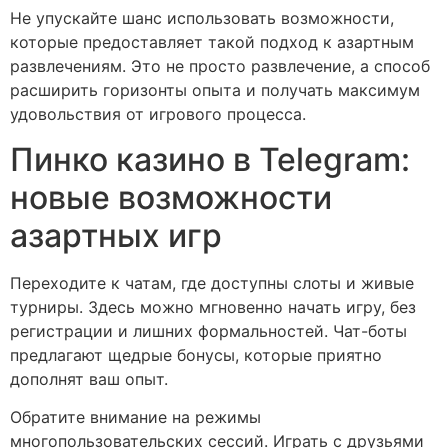
Не упускайте шанс использовать возможности,
которые предоставляет такой подход к азартным
развлечениям. Это не просто развлечение, а способ
расширить горизонты опыта и получать максимум
удовольствия от игрового процесса.
Пинко казино в Telegram:
новые возможности
азартных игр
Переходите к чатам, где доступны слоты и живые
турниры. Здесь можно мгновенно начать игру, без
регистрации и лишних формальностей. Чат-боты
предлагают щедрые бонусы, которые приятно
дополнят ваш опыт.
Обратите внимание на режимы
многопользовательских сессий. Играть с друзьями