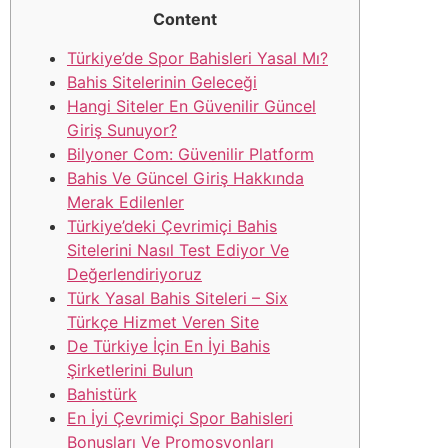
Content
Türkiye’de Spor Bahisleri Yasal Mı?
Bahis Sitelerinin Geleceği
Hangi Siteler En Güvenilir Güncel
Giriş Sunuyor?
Bilyoner Com: Güvenilir Platform
Bahis Ve Güncel Giriş Hakkında
Merak Edilenler
Türkiye’deki Çevrimiçi Bahis
Sitelerini Nasıl Test Ediyor Ve
Değerlendiriyoruz
Türk Yasal Bahis Siteleri – Six
Türkçe Hizmet Veren Site
De Türkiye İçin En İyi Bahis
Şirketlerini Bulun
Bahistürk
En İyi Çevrimiçi Spor Bahisleri
Bonusları Ve Promosyonları