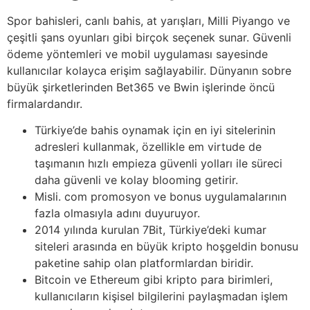
Spor bahisleri, canlı bahis, at yarışları, Milli Piyango ve
çeşitli şans oyunları gibi birçok seçenek sunar. Güvenli
ödeme yöntemleri ve mobil uygulaması sayesinde
kullanıcılar kolayca erişim sağlayabilir. Dünyanın sobre
büyük şirketlerinden Bet365 ve Bwin işlerinde öncü
firmalardandır.
Türkiye’de bahis oynamak için en iyi sitelerinin
adresleri kullanmak, özellikle em virtude de
taşımanın hızlı empieza güvenli yolları ile süreci
daha güvenli ve kolay blooming getirir.
Misli. com promosyon ve bonus uygulamalarının
fazla olmasıyla adını duyuruyor.
2014 yılında kurulan 7Bit, Türkiye’deki kumar
siteleri arasında en büyük kripto hoşgeldin bonusu
paketine sahip olan platformlardan biridir.
Bitcoin ve Ethereum gibi kripto para birimleri,
kullanıcıların kişisel bilgilerini paylaşmadan işlem