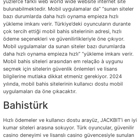
yüzlerce farklı web world wide website internet site
bulunabilmektedir. Mobil uygulamalar da” “sunan siteler
bazı durumlarda daha hızlı oynama empieza hızlı
yükleme imkanı verir. Türkiye’deki oyuncuların durante
çok tercih ettiği mobil bahis sitelerinin adresi, hızlı
ödeme seçenekleri ve güvenilirlikleriyle öne çıkıyor.
Mobil uygulamalar da sunan siteler bazı durumlarda
daha hızlı oynama empieza hızlı” “yükleme imkanı verir.
Mobil bahis siteleri arasından em relação à uygunu
seçmek için sitelerin güvenlik önlemleri ve lisans
bilgilerine mutlaka dikkat etmeniz gerekiyor. 2024
yılında, mobil bahis sitelerinin kullanıcı dostu mobil
uygulamaları da öne çıkacaktır.
Bahistürk
Hızlı ödemeler ve kullanıcı dostu arayüz, JACKBIT’i en iyi
kumar siteleri arasına sokuyor. Türk oyuncular, güvenilir
casino deneyimi ve lisanslı casino güvencesiyle sunulan