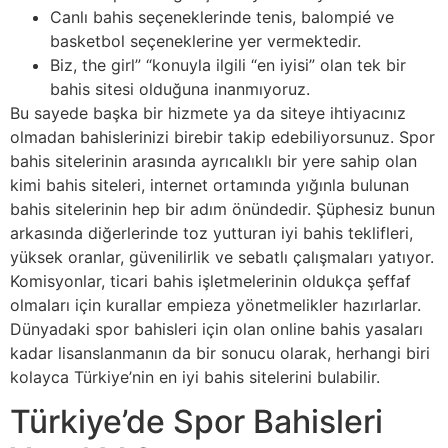
Canlı bahis seçeneklerinde tenis, balompié ve
basketbol seçeneklerine yer vermektedir.
Biz, the girl” “konuyla ilgili “en iyisi” olan tek bir
bahis sitesi olduğuna inanmıyoruz.
Bu sayede başka bir hizmete ya da siteye ihtiyacınız
olmadan bahislerinizi birebir takip edebiliyorsunuz. Spor
bahis sitelerinin arasında ayrıcalıklı bir yere sahip olan
kimi bahis siteleri, internet ortamında yığınla bulunan
bahis sitelerinin hep bir adım önündedir. Şüphesiz bunun
arkasında diğerlerinde toz yutturan iyi bahis teklifleri,
yüksek oranlar, güvenilirlik ve sebatlı çalışmaları yatıyor.
Komisyonlar, ticari bahis işletmelerinin oldukça şeffaf
olmaları için kurallar empieza yönetmelikler hazırlarlar.
Dünyadaki spor bahisleri için olan online bahis yasaları
kadar lisanslanmanın da bir sonucu olarak, herhangi biri
kolayca Türkiye’nin en iyi bahis sitelerini bulabilir.
Türkiye’de Spor Bahisleri