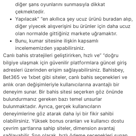
diğer şans oyunlarını sunmasıyla dikkat
çekmektedir.
Yapılacak” “en akıllıca şey ucuz ürünü buradan alıp,
diğer yiyecek alışverişini bu ürünler için daha ucuz
olan normalde gittiğiniz markete uğramaktır.
Bunu, kumar sitesine ilişkin kapsamlı
incelememizden yapabilirsiniz.
Canlı bahis stratejileri geliştirirken, hızlı ve” “doğru
bilgiye ulaşmak için güvenilir platformlara güncel giriş
adresleri üzerinden erişim sağlayabilirsiniz. Bahisbey,
Bet365 ve 1xbet gibi siteler, canlı bahis seçenekleri ve
anlık oran değişimleriyle kullanıcılarına avantajlı bir
deneyim sunar. Bir bahis sitesi seçerken göz önünde
bulundurmanız gereken bazı temel unsurlar
bulunmaktadır. Ayrıca, gerçek kullanıcıların
deneyimlerine göz atarak daha iyi bir fikir sahibi
olabilirsiniz. Yüksek bonus oranları ve kullanıcı dostu
çevrim şartlarına sahip siteler, dimension avantaj
sağlayabilir. Son olarak, hızlı ödeme seçenekleri sunan