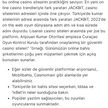
bu online casino sitesinin pratikliğini seviyor. En yeni on
line casino trendleriyle fark yaratan JACKBIT, casino
sitelerinin adresleri içinde öne çıkıyor. Türkiye’de kumar
sitelerinin adresi arasında fark yaratan JACKBIT, 2022’de
on the web oyun dünyasına adım attı ve kısa sürede
adını duyurdu. Lisanslı casino siteleri arasında yer joe bu
platform, Anjouan Kumar Otoritesi empieza Curaçao
Oyun Kontrol Kurulu tarafından onaylanmış bir güvenilir
casino siteleri” “örneği. Günümüzün online bahis
şirketlerinin çoğu yeni müşterileri çekmek için açılış
bonusları sunarlar.
Eğer sizler de güvenilir platformlar arıyorsanız,
Mobilbahis, Casinomaxi gibi alanlarda yer
alabilirsiniz.
Türkiye’de bir bahis sitesi seçerken, Iddaa ve
1xBet’in neler sunduğuna bakın.
Popüler yazılım sağlayıcıları, bu oyunları
oyuncularına sunmaktadır.