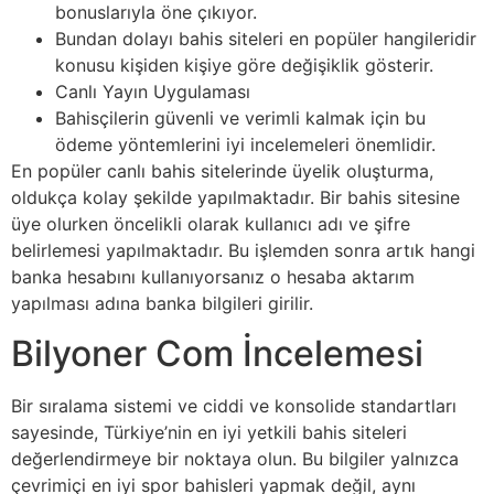
bonuslarıyla öne çıkıyor.
Bundan dolayı bahis siteleri en popüler hangileridir
konusu kişiden kişiye göre değişiklik gösterir.
Canlı Yayın Uygulaması
Bahisçilerin güvenli ve verimli kalmak için bu
ödeme yöntemlerini iyi incelemeleri önemlidir.
En popüler canlı bahis sitelerinde üyelik oluşturma,
oldukça kolay şekilde yapılmaktadır. Bir bahis sitesine
üye olurken öncelikli olarak kullanıcı adı ve şifre
belirlemesi yapılmaktadır. Bu işlemden sonra artık hangi
banka hesabını kullanıyorsanız o hesaba aktarım
yapılması adına banka bilgileri girilir.
Bilyoner Com İncelemesi
Bir sıralama sistemi ve ciddi ve konsolide standartları
sayesinde, Türkiye’nin en iyi yetkili bahis siteleri
değerlendirmeye bir noktaya olun. Bu bilgiler yalnızca
çevrimiçi en iyi spor bahisleri yapmak değil, aynı