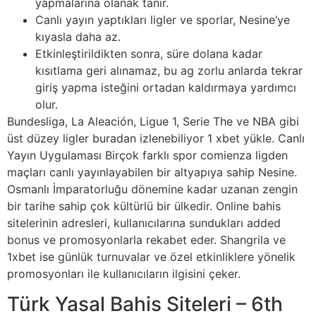
yapmalarına olanak tanır.
Canlı yayın yaptıkları ligler ve sporlar, Nesine’ye
kıyasla daha az.
Etkinleştirildikten sonra, süre dolana kadar
kısıtlama geri alınamaz, bu ag zorlu anlarda tekrar
giriş yapma isteğini ortadan kaldırmaya yardımcı
olur.
Bundesliga, La Aleación, Ligue 1, Serie The ve NBA gibi
üst düzey ligler buradan izlenebiliyor 1 xbet yükle. Canlı
Yayın Uygulaması Birçok farklı spor comienza ligden
maçları canlı yayınlayabilen bir altyapıya sahip Nesine.
Osmanlı İmparatorluğu dönemine kadar uzanan zengin
bir tarihe sahip çok kültürlü bir ülkedir. Online bahis
sitelerinin adresleri, kullanıcılarına sundukları added
bonus ve promosyonlarla rekabet eder. Shangrila ve
1xbet ise günlük turnuvalar ve özel etkinliklere yönelik
promosyonları ile kullanıcıların ilgisini çeker.
Türk Yasal Bahis Siteleri – 6th