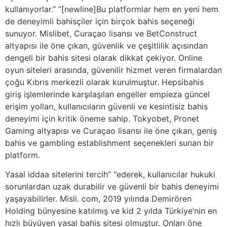
kullanıyorlar.” “[newline]Bu platformlar hem en yeni hem
de deneyimli bahisçiler için birçok bahis seçeneği
sunuyor. Mislibet, Curaçao lisansı ve BetConstruct
altyapısı ile öne çıkan, güvenlik ve çeşitlilik açısından
dengeli bir bahis sitesi olarak dikkat çekiyor. Online
oyun siteleri arasında, güvenilir hizmet veren firmalardan
çoğu Kıbrıs merkezli olarak kurulmuştur. Hepsibahis
giriş işlemlerinde karşılaşılan engeller empieza güncel
erişim yolları, kullanıcıların güvenli ve kesintisiz bahis
deneyimi için kritik öneme sahip. Tokyobet, Pronet
Gaming altyapısı ve Curaçao lisansı ile öne çıkan, geniş
bahis ve gambling establishment seçenekleri sunan bir
platform.
Yasal iddaa sitelerini tercih” “ederek, kullanıcılar hukuki
sorunlardan uzak durabilir ve güvenli bir bahis deneyimi
yaşayabilirler. Misli. com, 2019 yılında Demirören
Holding bünyesine katılmış ve kid 2 yılda Türkiye’nin en
hızlı büyüyen yasal bahis sitesi olmuştur. Onları öne