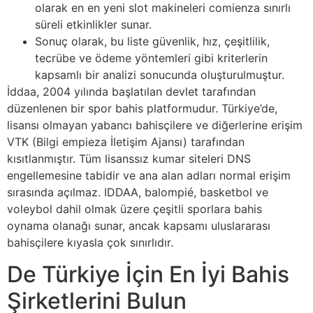
olarak en en yeni slot makineleri comienza sınırlı
süreli etkinlikler sunar.
Sonuç olarak, bu liste güvenlik, hız, çeşitlilik,
tecrübe ve ödeme yöntemleri gibi kriterlerin
kapsamlı bir analizi sonucunda oluşturulmuştur.
İddaa, 2004 yılında başlatılan devlet tarafından
düzenlenen bir spor bahis platformudur. Türkiye’de,
lisansı olmayan yabancı bahisçilere ve diğerlerine erişim
VTK (Bilgi empieza İletişim Ajansı) tarafından
kısıtlanmıştır. Tüm lisanssız kumar siteleri DNS
engellemesine tabidir ve ana alan adları normal erişim
sırasında açılmaz. IDDAA, balompié, ​​basketbol ve
voleybol dahil olmak üzere çeşitli sporlara bahis
oynama olanağı sunar, ancak kapsamı uluslararası
bahisçilere kıyasla çok sınırlıdır.
De Türkiye İçin En İyi Bahis
Şirketlerini Bulun