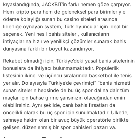
kıyaslandığında, JACKBIT’in farkı hemen göze çarpıyor.
Hem kripto para hem de geleneksel para birimleriyle
ödeme kolaylığı sunan bu casino siteleri arasında
liderliğe oynayan system, Türk oyuncular için ideal bir
seçenek. Yeni nesil bahis siteleri, kullanıcıların
ihtiyaçlarına hızlı ve yenilikçi çözümler sunarak bahis
dünyasına farklı bir boyut kazandırıyor.
Rekabet olmadığı için, Türkiye’deki yasal bahis sitelerinin
bonuslara da ihtiyacı bulunmamaktadır. Popülerlik
listesinin ikinci ve üçüncü sıralarında basketbol ile tenis
yer alır. Dolayısıyla Türkiye’de çevrimiçi” “bahis hizmeti
sunan sitelerin hepsinde de bu üç spor dalına dair tüm
maçlar için bahse girme şansınızın olacağından emin
olabilirsiniz. Aynı şekilde, canlı bahis fırsatları da
öncelikli olarak bu üç spor için sunulmaktadır. Ülkede,
sahneye hakim olan bir avuç büyük operatörle birlikte
gelişen, düzenlenmiş bir spor bahisleri pazarı va.