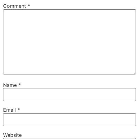
Comment
*
Name
*
Email
*
Website