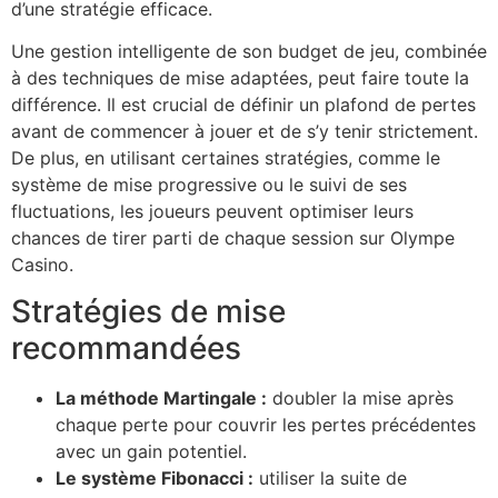
d’une stratégie efficace.
Une gestion intelligente de son budget de jeu, combinée
à des techniques de mise adaptées, peut faire toute la
différence. Il est crucial de définir un plafond de pertes
avant de commencer à jouer et de s’y tenir strictement.
De plus, en utilisant certaines stratégies, comme le
système de mise progressive ou le suivi de ses
fluctuations, les joueurs peuvent optimiser leurs
chances de tirer parti de chaque session sur Olympe
Casino.
Stratégies de mise
recommandées
La méthode Martingale :
doubler la mise après
chaque perte pour couvrir les pertes précédentes
avec un gain potentiel.
Le système Fibonacci :
utiliser la suite de