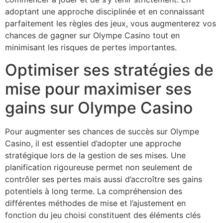
adoptant une approche disciplinée et en connaissant
parfaitement les règles des jeux, vous augmenterez vos
chances de gagner sur Olympe Casino tout en
minimisant les risques de pertes importantes.
Optimiser ses stratégies de
mise pour maximiser ses
gains sur Olympe Casino
Pour augmenter ses chances de succès sur Olympe
Casino, il est essentiel d’adopter une approche
stratégique lors de la gestion de ses mises. Une
planification rigoureuse permet non seulement de
contrôler ses pertes mais aussi d’accroître ses gains
potentiels à long terme. La compréhension des
différentes méthodes de mise et l’ajustement en
fonction du jeu choisi constituent des éléments clés