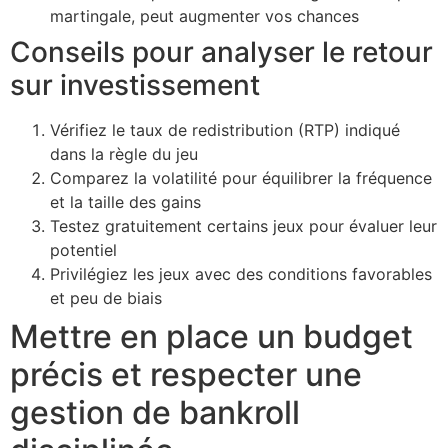
martingale, peut augmenter vos chances
Conseils pour analyser le retour
sur investissement
Vérifiez le taux de redistribution (RTP) indiqué
dans la règle du jeu
Comparez la volatilité pour équilibrer la fréquence
et la taille des gains
Testez gratuitement certains jeux pour évaluer leur
potentiel
Privilégiez les jeux avec des conditions favorables
et peu de biais
Mettre en place un budget
précis et respecter une
gestion de bankroll