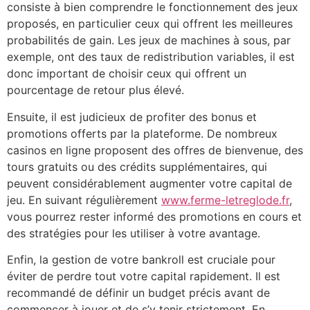
consiste à bien comprendre le fonctionnement des jeux
proposés, en particulier ceux qui offrent les meilleures
probabilités de gain. Les jeux de machines à sous, par
exemple, ont des taux de redistribution variables, il est
donc important de choisir ceux qui offrent un
pourcentage de retour plus élevé.
Ensuite, il est judicieux de profiter des bonus et
promotions offerts par la plateforme. De nombreux
casinos en ligne proposent des offres de bienvenue, des
tours gratuits ou des crédits supplémentaires, qui
peuvent considérablement augmenter votre capital de
jeu. En suivant régulièrement
www.ferme-letreglode.fr
,
vous pourrez rester informé des promotions en cours et
des stratégies pour les utiliser à votre avantage.
Enfin, la gestion de votre bankroll est cruciale pour
éviter de perdre tout votre capital rapidement. Il est
recommandé de définir un budget précis avant de
commencer à jouer et de s’y tenir strictement. En