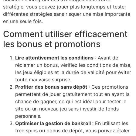
stratégie, vous pouvez jouer plus longtemps et tester
différentes stratégies sans risquer une mise importante
en une seule fois.
Comment utiliser efficacement
les bonus et promotions
Lire attentivement les conditions
: Avant de
réclamer un bonus, vérifiez les conditions de mise,
les jeux éligibles et la durée de validité pour éviter
toute mauvaise surprise.
Profiter des bonus sans dépôt
: Ces promotions
permettent de jouer gratuitement tout en ayant la
chance de gagner, ce qui est idéal pour tester le
site ou un nouveau jeu sans investir de fonds
personnels.
Optimiser la gestion de bankroll
: En utilisant les
free spins ou bonus de dépôt, vous pouvez étaler