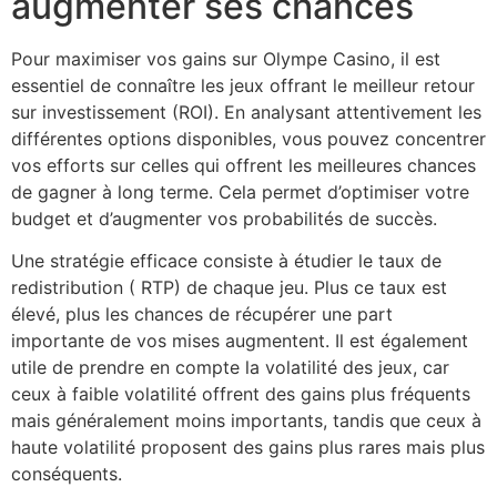
augmenter ses chances
Pour maximiser vos gains sur Olympe Casino, il est
essentiel de connaître les jeux offrant le meilleur retour
sur investissement (ROI). En analysant attentivement les
différentes options disponibles, vous pouvez concentrer
vos efforts sur celles qui offrent les meilleures chances
de gagner à long terme. Cela permet d’optimiser votre
budget et d’augmenter vos probabilités de succès.
Une stratégie efficace consiste à étudier le taux de
redistribution ( RTP) de chaque jeu. Plus ce taux est
élevé, plus les chances de récupérer une part
importante de vos mises augmentent. Il est également
utile de prendre en compte la volatilité des jeux, car
ceux à faible volatilité offrent des gains plus fréquents
mais généralement moins importants, tandis que ceux à
haute volatilité proposent des gains plus rares mais plus
conséquents.