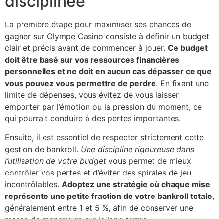
disciplinée
La première étape pour maximiser ses chances de
gagner sur Olympe Casino consiste à définir un budget
clair et précis avant de commencer à jouer.
Ce budget
doit être basé sur vos ressources financières
personnelles et ne doit en aucun cas dépasser ce que
vous pouvez vous permettre de perdre
. En fixant une
limite de dépenses, vous évitez de vous laisser
emporter par l’émotion ou la pression du moment, ce
qui pourrait conduire à des pertes importantes.
Ensuite, il est essentiel de respecter strictement cette
gestion de bankroll.
Une discipline rigoureuse dans
l’utilisation de votre budget
vous permet de mieux
contrôler vos pertes et d’éviter des spirales de jeu
incontrôlables.
Adoptez une stratégie où chaque mise
représente une petite fraction de votre bankroll totale
,
généralement entre 1 et 5 %, afin de conserver une