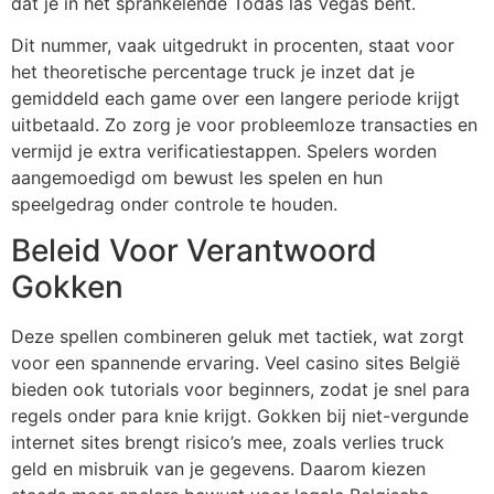
dat je in het sprankelende Todas las Vegas bent.
Dit nummer, vaak uitgedrukt in procenten, staat voor
het theoretische percentage truck je inzet dat je
gemiddeld each game over een langere periode krijgt
uitbetaald. Zo zorg je voor probleemloze transacties en
vermijd je extra verificatiestappen. Spelers worden
aangemoedigd om bewust les spelen en hun
speelgedrag onder controle te houden.
Beleid Voor Verantwoord
Gokken
Deze spellen combineren geluk met tactiek, wat zorgt
voor een spannende ervaring. Veel casino sites België
bieden ook tutorials voor beginners, zodat je snel para
regels onder para knie krijgt. Gokken bij niet-vergunde
internet sites brengt risico’s mee, zoals verlies truck
geld en misbruik van je gegevens. Daarom kiezen