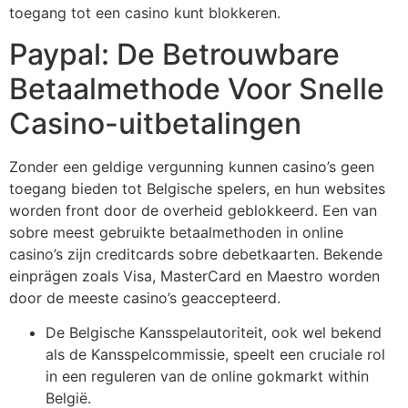
toegang tot een casino kunt blokkeren.
Paypal: De Betrouwbare
Betaalmethode Voor Snelle
Casino-uitbetalingen
Zonder een geldige vergunning kunnen casino’s geen
toegang bieden tot Belgische spelers, en hun websites
worden front door de overheid geblokkeerd. Een van
sobre meest gebruikte betaalmethoden in online
casino’s zijn creditcards sobre debetkaarten. Bekende
einprägen zoals Visa, MasterCard en Maestro worden
door de meeste casino’s geaccepteerd.
De Belgische Kansspelautoriteit, ook wel bekend
als de Kansspelcommissie, speelt een cruciale rol
in een reguleren van de online gokmarkt within
België.