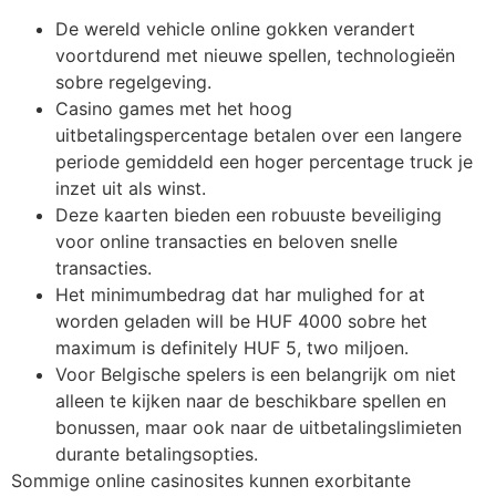
De wereld vehicle online gokken verandert
voortdurend met nieuwe spellen, technologieën
sobre regelgeving.
Casino games met het hoog
uitbetalingspercentage betalen over een langere
periode gemiddeld een hoger percentage truck je
inzet uit als winst.
Deze kaarten bieden een robuuste beveiliging
voor online transacties en beloven snelle
transacties.
Het minimumbedrag dat har mulighed for at
worden geladen will be HUF 4000 sobre het
maximum is definitely HUF 5, two miljoen.
Voor Belgische spelers is een belangrijk om niet
alleen te kijken naar de beschikbare spellen en
bonussen, maar ook naar de uitbetalingslimieten
durante betalingsopties.
Sommige online casinosites kunnen exorbitante