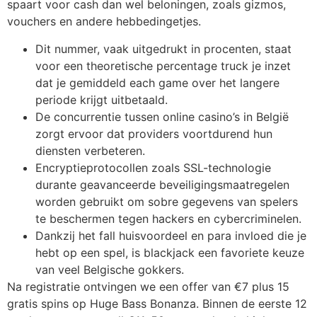
spaart voor cash dan wel beloningen, zoals gizmos,
vouchers en andere hebbedingetjes.
Dit nummer, vaak uitgedrukt in procenten, staat
voor een theoretische percentage truck je inzet
dat je gemiddeld each game over het langere
periode krijgt uitbetaald.
De concurrentie tussen online casino’s in België
zorgt ervoor dat providers voortdurend hun
diensten verbeteren.
Encryptieprotocollen zoals SSL-technologie
durante geavanceerde beveiligingsmaatregelen
worden gebruikt om sobre gegevens van spelers
te beschermen tegen hackers en cybercriminelen.
Dankzij het fall huisvoordeel en para invloed die je
hebt op een spel, is blackjack een favoriete keuze
van veel Belgische gokkers.
Na registratie ontvingen we een offer van €7 plus 15
gratis spins op Huge Bass Bonanza. Binnen de eerste 12