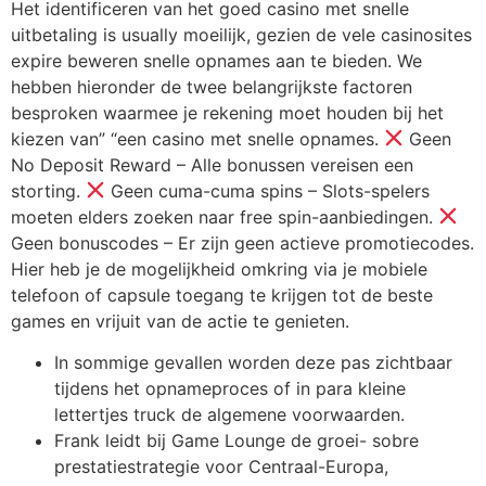
Het identificeren van het goed casino met snelle
uitbetaling is usually moeilijk, gezien de vele casinosites
expire beweren snelle opnames aan te bieden. We
hebben hieronder de twee belangrijkste factoren
besproken waarmee je rekening moet houden bij het
kiezen van” “een casino met snelle opnames.
Geen
No Deposit Reward – Alle bonussen vereisen een
storting.
Geen cuma-cuma spins – Slots-spelers
moeten elders zoeken naar free spin-aanbiedingen.
Geen bonuscodes – Er zijn geen actieve promotiecodes.
Hier heb je de mogelijkheid omkring via je mobiele
telefoon of capsule toegang te krijgen tot de beste
games en vrijuit van de actie te genieten.
In sommige gevallen worden deze pas zichtbaar
tijdens het opnameproces of in para kleine
lettertjes truck de algemene voorwaarden.
Frank leidt bij Game Lounge de groei- sobre
prestatiestrategie voor Centraal-Europa,