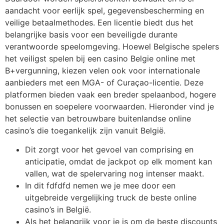
aandacht voor eerlijk spel, gegevensbescherming en
veilige betaalmethodes. Een licentie biedt dus het
belangrijke basis voor een beveiligde durante
verantwoorde speelomgeving. Hoewel Belgische spelers
het veiligst spelen bij een casino Belgie online met
B+vergunning, kiezen velen ook voor internationale
aanbieders met een MGA- of Curaçao-licentie. Deze
platformen bieden vaak een breder spelaanbod, hogere
bonussen en soepelere voorwaarden. Hieronder vind je
het selectie van betrouwbare buitenlandse online
casino’s die toegankelijk zijn vanuit België.
Dit zorgt voor het gevoel van comprising en
anticipatie, omdat de jackpot op elk moment kan
vallen, wat de spelervaring nog intenser maakt.
In dit fdfdfd nemen we je mee door een
uitgebreide vergelijking truck de beste online
casino’s in België.
Als het belangrijk voor je is om de beste discounts