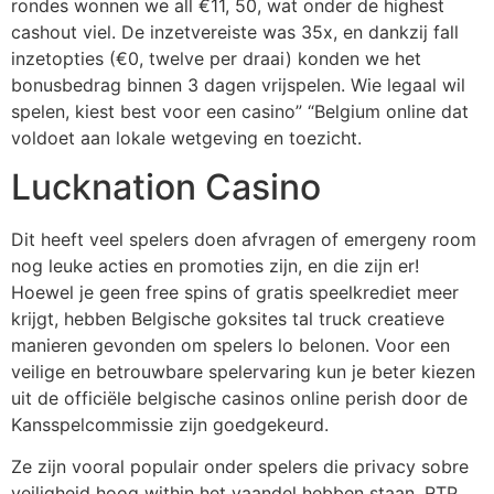
rondes wonnen we all €11, 50, wat onder de highest
cashout viel. De inzetvereiste was 35x, en dankzij fall
inzetopties (€0, twelve per draai) konden we het
bonusbedrag binnen 3 dagen vrijspelen. Wie legaal wil
spelen, kiest best voor een casino” “Belgium online dat
voldoet aan lokale wetgeving en toezicht.
Lucknation Casino
Dit heeft veel spelers doen afvragen of emergeny room
nog leuke acties en promoties zijn, en die zijn er!
Hoewel je geen free spins of gratis speelkrediet meer
krijgt, hebben Belgische goksites tal truck creatieve
manieren gevonden om spelers lo belonen. Voor een
veilige en betrouwbare spelervaring kun je beter kiezen
uit de officiële belgische casinos online perish door de
Kansspelcommissie zijn goedgekeurd.
Ze zijn vooral populair onder spelers die privacy sobre
veiligheid hoog within het vaandel hebben staan. RTP