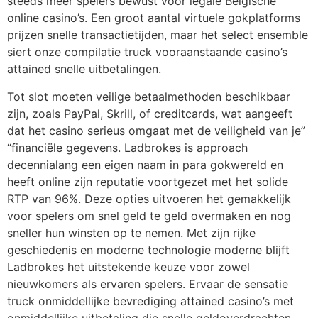
steeds meer spelers bewust voor legale Belgische
online casino’s. Een groot aantal virtuele gokplatforms
prijzen snelle transactietijden, maar het select ensemble
siert onze compilatie truck vooraanstaande casino’s
attained snelle uitbetalingen.
Tot slot moeten veilige betaalmethoden beschikbaar
zijn, zoals PayPal, Skrill, of creditcards, wat aangeeft
dat het casino serieus omgaat met de veiligheid van je”
“financiële gegevens. Ladbrokes is approach
decennialang een eigen naam in para gokwereld en
heeft online zijn reputatie voortgezet met het solide
RTP van 96%. Deze opties uitvoeren het gemakkelijk
voor spelers om snel geld te geld overmaken en nog
sneller hun winsten op te nemen. Met zijn rijke
geschiedenis en moderne technologie moderne blijft
Ladbrokes het uitstekende keuze voor zowel
nieuwkomers als ervaren spelers. Ervaar de sensatie
truck onmiddellijke bevrediging attained casino’s met
onmiddellijke uitbetaling die snelle geldoverdrachten