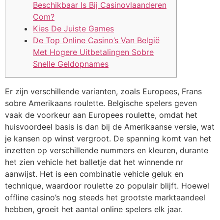
Beschikbaar Is Bij Casinovlaanderen
Com?
Kies De Juiste Games
De Top Online Casino’s Van België
Met Hogere Uitbetalingen Sobre
Snelle Geldopnames
Er zijn verschillende varianten, zoals Europees, Frans
sobre Amerikaans roulette. Belgische spelers geven
vaak de voorkeur aan Europees roulette, omdat het
huisvoordeel basis is dan bij de Amerikaanse versie, wat
je kansen op winst vergroot. De spanning komt van het
inzetten op verschillende nummers en kleuren, durante
het zien vehicle het balletje dat het winnende nr
aanwijst. Het is een combinatie vehicle geluk en
technique, waardoor roulette zo populair blijft. Hoewel
offline casino’s nog steeds het grootste marktaandeel
hebben, groeit het aantal online spelers elk jaar.