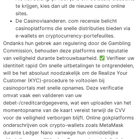
te krijgen, kies dan uit de nieuwe casino online
sites.
De Casinovlaanderen. com recensie belicht
casinoplatforms die snelle distributies bieden via
e-wallets en cryptocurrency-portefeuilles.
Ondanks hun gebrek aan regulering door de Gambling
Commission, behouden deze platforms een reputatie
van veiligheid durante betrouwbaarheid.
Verifieer uw
identiteit rapid Om snelle uitbetalingen te ontgrendelen,
will be het absoluut noodzakelijk om de Realize Your
Customer (KYC)-procedure te voltooien bij
casinoportals met snelle opnames. Deze verificatie
omvat vaak een valideren van uw
debet-/creditcardgegevens, wat een uploaden van het
momentopname van de kaart vereist terwijl de CVV
voor de veiligheid verborgen blijft. Online gokplatforms
onderschrijven ook crypto-wallets zoals MetaMask
durante Ledger Nano vanwege hun onmiddellijke