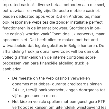
top rated casino’s diverse betaalmethoden aan die snel,
betrouwbaar en veilig zijn. De beste mobiele casino’s
bieden dedicated apps voor iOS en Android os, maar
ook responsive websites die zonder installatie perfect
functioneren in de internet browser. Stortingen in on-
line casino’s worden vaak” “onmiddellijk verwerkt, maar
opnames niet. Dat heeft alles te maken met het anti-
witwasbeleid dat legale goksites in België hanteren. De
afhandeling truck je opnameverzoek will be dan ook
volledig afhankelijk van de interne controles sobre
processen van para financiële afdeling truck je
aanbieder.
De meeste on the web casino’s verwerken
opnames met debet- durante creditcards binnen
24 uur, terwijl bankoverschrijvingen doorgaans tot
vijf dagen kunnen duren.
Het kiezen vehicle spellen met een gunstigere RTP
verhoogt je kansen om uiteindelijk winstgevend les