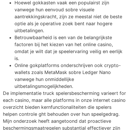
Hoewel gokkasten vaak een populairst zijn
vanwege hun eenvoud sobre visuele
aantrekkingskracht, zijn ze meestal niet de beste
optie als je operative zoek bent naar hogere
uitbetalingen.
Betrouwbaarheid is een van de belangrijkste
factoren bij het kiezen van het online casino,
omdat je wilt dat je speelervaring veilig en eerlijk
is.
Online gokplatforms onderschrijven ook crypto-
wallets zoals MetaMask sobre Ledger Nano
vanwege hun onmiddellijke
uitbetalingsmogelijkheden.
De implementatie truck spelersbescherming varieert for
each casino, maar alle platforms in onze internet casino
overzicht bieden kernfunctionaliteiten die spelers
helpen controle ght behouden over hun speelgedrag.
Mijn onderzoek heeft aangetoond dat proactieve
beschermingsmaatregelen substantial effectiever zijn