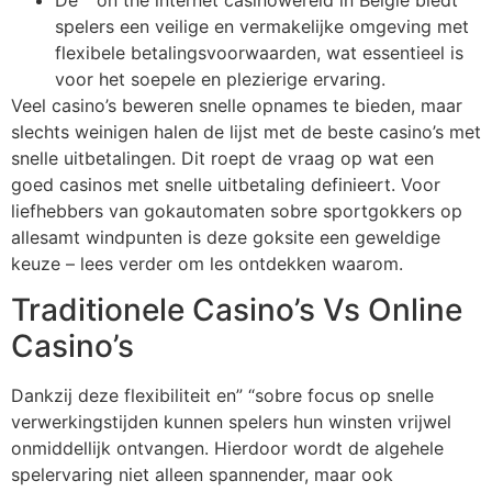
spelers een veilige en vermakelijke omgeving met
flexibele betalingsvoorwaarden, wat essentieel is
voor het soepele en plezierige ervaring.
Veel casino’s beweren snelle opnames te bieden, maar
slechts weinigen halen de lijst met de beste casino’s met
snelle uitbetalingen. Dit roept de vraag op wat een
goed casinos met snelle uitbetaling definieert. Voor
liefhebbers van gokautomaten sobre sportgokkers op
allesamt windpunten is deze goksite een geweldige
keuze – lees verder om les ontdekken waarom.
Traditionele Casino’s Vs Online
Casino’s
Dankzij deze flexibiliteit en” “sobre focus op snelle
verwerkingstijden kunnen spelers hun winsten vrijwel
onmiddellijk ontvangen. Hierdoor wordt de algehele
spelervaring niet alleen spannender, maar ook