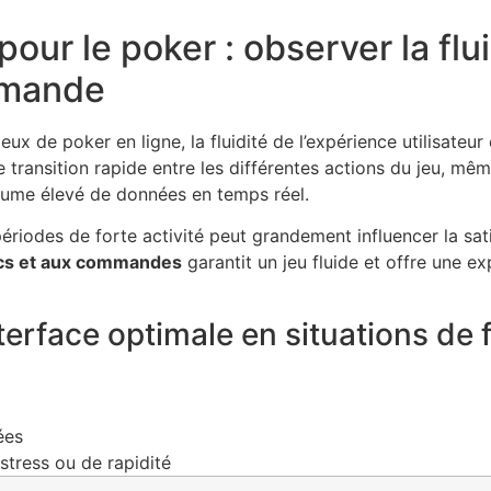
our le poker : observer la flui
emande
ux de poker en ligne, la fluidité de l’expérience utilisateur 
 transition rapide entre les différentes actions du jeu, mê
olume élevé de données en temps réel.
riodes de forte activité peut grandement influencer la sat
lics et aux commandes
garantit un jeu fluide et offre une e
terface optimale en situations de 
ées
stress ou de rapidité