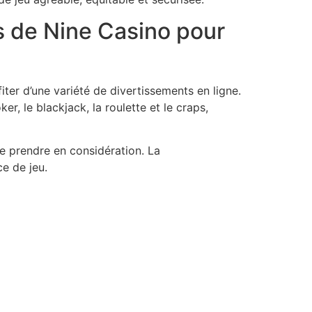
s de Nine Casino pour
ter d’une variété de divertissements en ligne.
er, le blackjack, la roulette et le craps,
e prendre en considération. La
e de jeu.