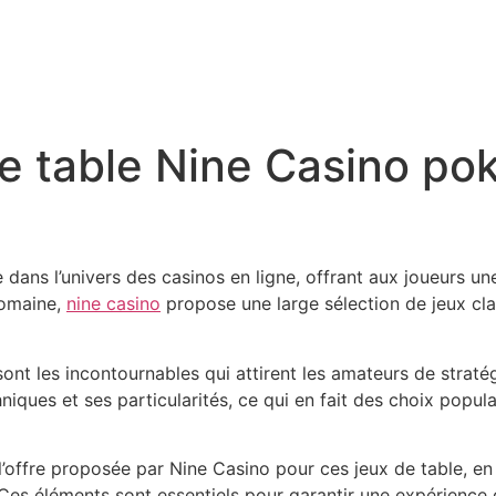
de table Nine Casino po
 dans l’univers des casinos en ligne, offrant aux joueurs u
domaine,
nine casino
propose une large sélection de jeux cl
s sont les incontournables qui attirent les amateurs de str
iques et ses particularités, ce qui en fait des choix popula
’offre proposée par Nine Casino pour ces jeux de table, en év
é. Ces éléments sont essentiels pour garantir une expérience 