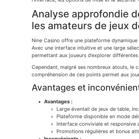
Analyse approfondie d
les amateurs de jeux d
Nine Casino offre une plateforme dynamique et
Avec une interface intuitive et une large sélect
permettant aux joueurs d’explorer différentes s
Cependant, malgré ses nombreux atouts, le ca
compréhension de ces points permet aux joueur
Avantages et inconvénien
Avantages :
Large éventail de jeux de table, in
Plateforme disponible en mode dém
Interface conviviale et responsive 
Promotions régulières et bonus attr
Inconvénients :