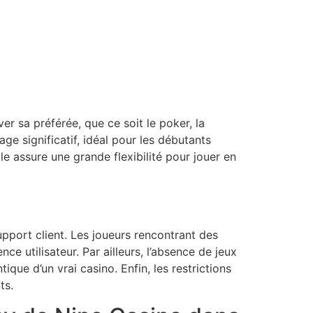
r sa préférée, que ce soit le poker, la
ge significatif, idéal pour les débutants
le assure une grande flexibilité pour jouer en
pport client. Les joueurs rencontrant des
e utilisateur. Par ailleurs, l’absence de jeux
ique d’un vrai casino. Enfin, les restrictions
ts.