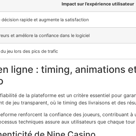
Impact sur l’expérience utilisateur
 décision rapide et augmente la satisfaction
reurs et améliore la confiance dans le logiciel
 du jeu lors des pics de trafic
 en ligne : timing, animations e
o
a fiabilité de la plateforme est un critère essentiel pour gar
de jeu transparent, où le timing des livraisons et des résul
lateforme renforcent la confiance des joueurs, contribuant à
ocessus techniques assure aux utilisateurs que chaque tour
henticité de Nine Casino