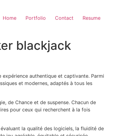
Home
Portfolio
Contact
Resume
ker blackjack
ne expérience authentique et captivante. Parmi
assiques et modernes, adaptés à tous les
atégie, de Chance et de suspense. Chacun de
ires pour ceux qui recherchent à la fois
aluant la qualité des logiciels, la fluidité de
de jeu agréable, équitable et sécurisée.