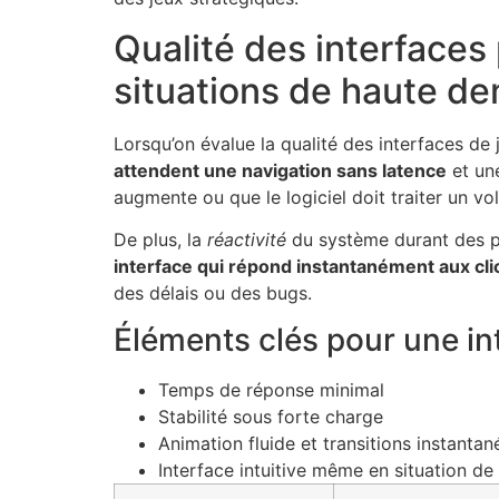
Qualité des interfaces p
situations de haute d
Lorsqu’on évalue la qualité des interfaces de je
attendent une navigation sans latence
et une
augmente ou que le logiciel doit traiter un v
De plus, la
réactivité
du système durant des pé
interface qui répond instantanément aux c
des délais ou des bugs.
Éléments clés pour une in
Temps de réponse minimal
Stabilité sous forte charge
Animation fluide et transitions instantan
Interface intuitive même en situation de 