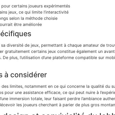
s pour certains joueurs expérimentés
ns jeux, ce qui limite l’interactivité
longs selon la méthode choisie
pourrait être améliorée
écifiques
 sa diversité de jeux, permettant à chaque amateur de trouve
ster gratuitement certains jeux constitue également un avanta
De plus, l’utilisation d’une plateforme compatible sur mobi
s à considérer
 des limites, notamment en ce qui concerne la qualité du su
our une assistance efficace, ce qui peut nuire à l’expérienc
’une immersion totale, leur faisant perdre l’ambiance authent
écevoir les joueurs cherchant à parier de plus gros montan