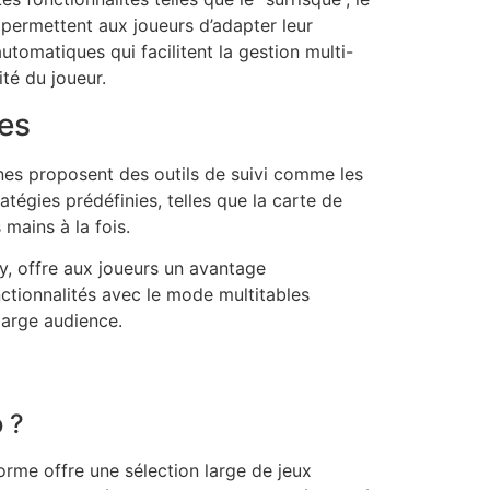
 permettent aux joueurs d’adapter leur
tomatiques qui facilitent la gestion multi-
ité du joueur.
les
nes proposent des outils de suivi comme les
atégies prédéfinies, telles que la carte de
mains à la fois.
lay, offre aux joueurs un avantage
nctionnalités avec le mode multitables
large audience.
 ?
eforme offre une sélection large de jeux