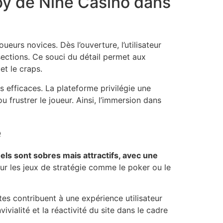
bby de Nine Casino dans
ueurs novices. Dès l’ouverture, l’utilisateur
 sections. Ce souci du détail permet aux
et le craps.
es efficaces. La plateforme privilégie une
u frustrer le joueur. Ainsi, l’immersion dans
e
els sont sobres mais attractifs, avec une
pour les jeux de stratégie comme le poker ou le
ntes contribuent à une expérience utilisateur
vialité et la réactivité du site dans le cadre