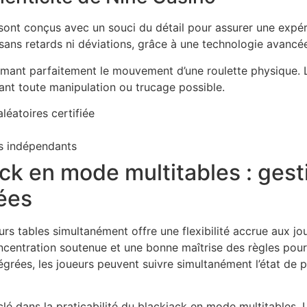
 sont conçus avec un souci du détail pour assurer une expé
 sans retards ni déviations, grâce à une technologie avancé
mant parfaitement le mouvement d’une roulette physique. La
tant toute manipulation ou trucage possible.
éatoires certifiée
es indépendants
ack en mode multitables : ges
ées
eurs tables simultanément offre une flexibilité accrue aux j
oncentration soutenue et une bonne maîtrise des règles pou
ntégrées, les joueurs peuvent suivre simultanément l’état de 
é dans la praticabilité du blackjack en mode multitables. Les