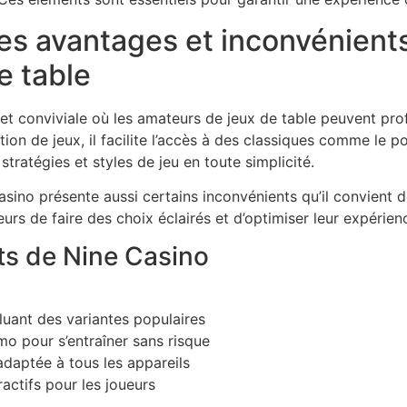
es avantages et inconvénient
e table
 conviviale où les amateurs de jeux de table peuvent profi
ion de jeux, il facilite l’accès à des classiques comme le pok
tratégies et styles de jeu en toute simplicité.
sino présente aussi certains inconvénients qu’il convient d
s de faire des choix éclairés et d’optimiser leur expérienc
ts de Nine Casino
cluant des variantes populaires
o pour s’entraîner sans risque
adaptée à tous les appareils
actifs pour les joueurs